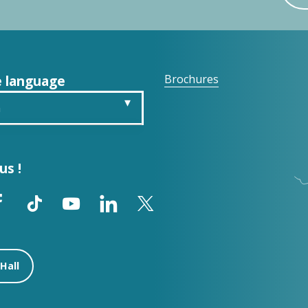
 language
Brochures
h
is
us !
ch
ol
Hall