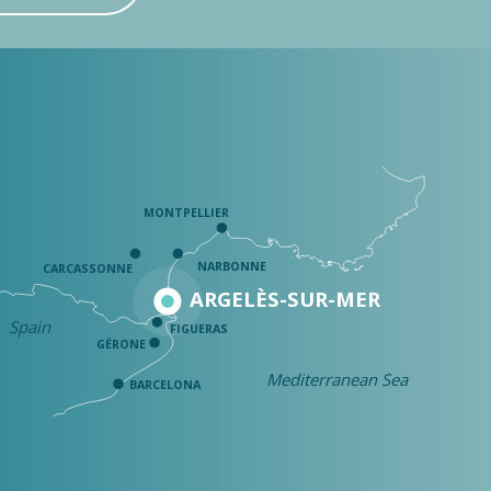
MONTPELLIER
NARBONNE
CARCASSONNE
ARGELÈS-SUR-MER
Spain
FIGUERAS
GÉRONE
Mediterranean Sea
BARCELONA