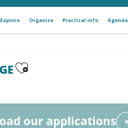
Explore
Organize
Practical info
Agenda
Ajouter aux favoris
GE
ad our applications