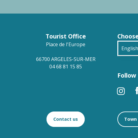
LA CHAPELLE ST LAURENT DU MONTS
LE MONOLITHE
NOTRE DAME DE VIE ET SAINT JÉRÔME
SAINT FERRÉOL DE LA PAVE
CLOCHER DE L'EGLISE
Tourist Office
Choose
CASA DE L'ALBERA MUSEUM
CIMETIERE DES ESPAGNOLS
Place de l'Europe
Englis
LES REMPARTS
66700 ARGELES-SUR-MER
França
04 68 81 15 85
Follow 
Deuts
Españ
Contact us
Town 